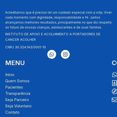
Acreditamos que é preciso ter um cuidado especial com a vida. Viver
cada momento com dignidade, responsabilidade e fé. Juntos
alcançamos melhores resultados, principalmente no que diz respeito
ao futuro de nossas crianças, adolescentes e de suas famílias.
INSTITUTO DE APOIO E ACOLHIMENTO A PORTADORES DE
CANCER ACOLHER
CNPJ 30.324.143/0001-10
W
I
h
n
a
s
MENU
C
t
t
s
a
Início
a
g
Quem Somos
p
r
p
a
Pacientes
m
Transparência
Seja Parceiro
Seja Voluntario
Contato