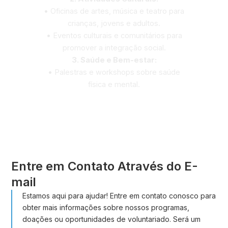
• Oficinas de artes, música e teatro para
crianças, jovens e adultos.
• Eventos culturais e comunitários para
promover a integração social.
3. Saúde e Bem-estar:
• Palestras e workshops sobre saúde
física e mental.
Entre em Contato Através do E-
mail
Estamos aqui para ajudar! Entre em contato conosco para
obter mais informações sobre nossos programas,
doações ou oportunidades de voluntariado. Será um