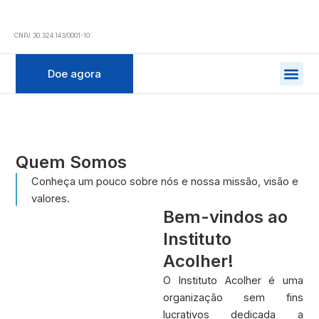
Ir
para
CNPJ 30.324.143/0001-10
o
conteúdo
Doe agora
Sej
Quem Somos
Conheça um pouco sobre nós e nossa missão, visão e
valores.
Bem-vindos ao
Instituto
Acolher!
O Instituto Acolher é uma
organização sem fins
lucrativos dedicada a